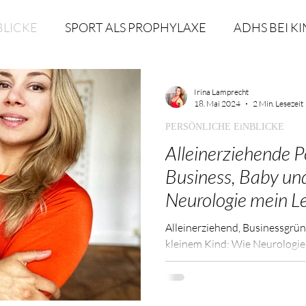
BLICKE
SPORT ALS PROPHYLAXE
ADHS BEI K
SS
NATÜRLICHE SCHÖNHEIT
ÄSTHETIK
Irina Lamprecht
18. Mai 2024
2 Min. Lesezeit
PERSÖNLICHE EiNBLICKE
ungskrise
THERAPIE
LONGEVITY
Anty-Agi
Alleinerziehende P
Business, Baby un
Neurologie mein L
Alleinerziehend, Businessgrün
kleinem Kind: Wie Neurologie
Erfahre, wie eine einzige Mutt