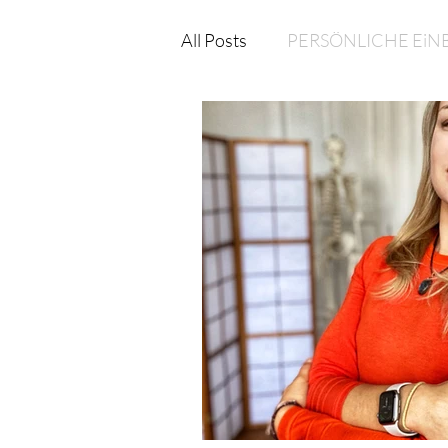
All Posts
PERSÖNLICHE EiN
GESUNDHEIT
WELLNE
WEITERBILDUNG
Heil