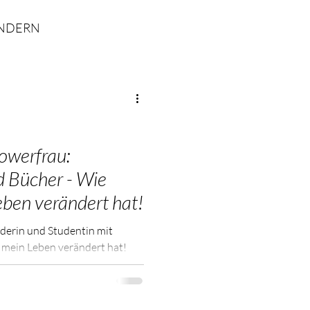
INDERN
SEMINAR
ng
Slow Aging
owerfrau:
d Bücher - Wie
eben verändert hat!
derin und Studentin mit
 mein Leben verändert hat!
er