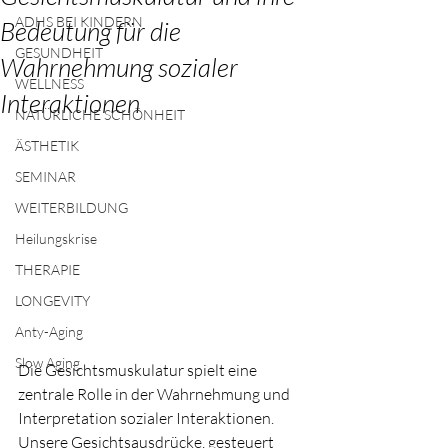
ADHS BEI KINDERN
Bedeutung für die
GESUNDHEIT
Wahrnehmung sozialer
WELLNESS
Interaktionen
NATÜRLICHE SCHÖNHEIT
ÄSTHETIK
SEMINAR
WEITERBILDUNG
Heilungskrise
THERAPIE
LONGEVITY
Anty-Aging
Slow Aging
Die Gesichtsmuskulatur spielt eine 
zentrale Rolle in der Wahrnehmung und 
Interpretation sozialer Interaktionen. 
Unsere Gesichtsausdrücke, gesteuert 