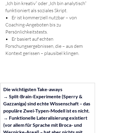
„Ich bin kreativ“ oder „Ich bin analytisch“ 
funktioniert als soziales Skript.
•    
Er ist kommerziell nutzbar – von 
Coaching-Angeboten bis zu 
Persönlichkeitstests.
•    
Er basiert auf echten 
Forschungsergebnissen, die – aus dem 
Kontext gerissen – plausibel klingen.
Die wichtigsten Take-aways
→ Split-Brain-Experimente (Sperry & 
Gazzaniga) sind echte Wissenschaft – das 
populäre Zwei-Typen-Modell ist es nicht.
→ Funktionelle Lateralisierung existiert 
(vor allem für Sprache mit Broca- und 
Wernicke-Areal) – hat aber nichts mit 