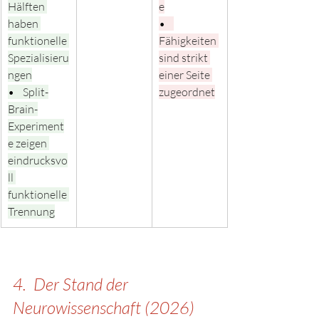
Hälften 
e
haben 
•    
funktionelle 
Fähigkeiten 
Spezialisieru
sind strikt 
ngen
einer Seite 
•    
Split-
zugeordnet
Brain-
Experiment
e zeigen 
eindrucksvo
ll 
funktionelle 
Trennung
4.  Der Stand der 
Neurowissenschaft (2026)