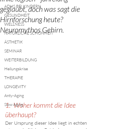
ADHS BEI KINDERN
geglaubt, doch was sagt die
GESUNDHEIT
Hirnforschung heute?
WELLNESS
Neuromythos Gehirn.
NATÜRLICHE SCHÖNHEIT
ÄSTHETIK
SEMINAR
WEITERBILDUNG
Heilungskrise
THERAPIE
LONGEVITY
Anty-Aging
1.  Woher kommt die Idee 
Slow Aging
überhaupt?
Der Ursprung dieser Idee liegt in echten 