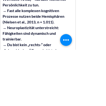
Persönlichkeit zu tun.
→ Fast alle komplexen kognitiven 
Prozesse nutzen beide Hemisphären 
(Nielsen et al., 2013, n = 1.011).
→ Neuroplastizität unterstreicht: 
Fähigkeiten sind dynamisch und 
trainierbar.
→ Du bist kein „rechts-“ oder 
„linksgehirniger“ Typ – du bist ein 
hochvernetztes, adaptives 
Gesamtsystem.
Quellen & weiterführende 
Literatur
Alle angegebenen Studien sind peer-