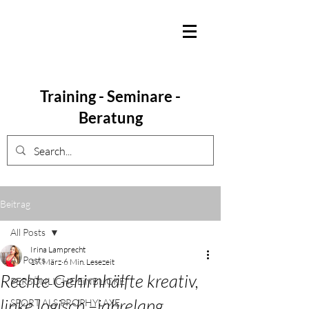
Training - Seminare -
Beratung
Beitrag
All Posts
Irina Lamprecht
All Posts
17. März
6 Min. Lesezeit
Rechte Gehirnhälfte kreativ,
PERSÖNLICHE EiNBLICKE
linke logisch –jahrelang
SPORT ALS PROPHYLAXE