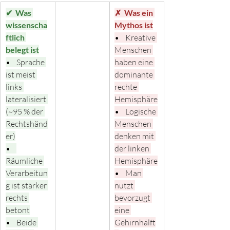
✔  Was 
✗  Was ein 
wissenscha
Mythos ist
ftlich 
•    
Kreative 
belegt ist
Menschen 
•    
Sprache 
haben eine 
ist meist 
dominante 
links 
rechte 
lateralisiert 
Hemisphäre
(~95 % der 
•    
Logische 
Rechtshänd
Menschen 
er)
denken mit 
•    
der linken 
Räumliche 
Hemisphäre
Verarbeitun
•    
Man 
g ist stärker 
nutzt 
rechts 
bevorzugt 
betont
eine 
•    
Beide 
Gehirnhälft