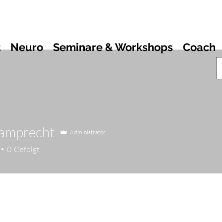
t
Neuro
Seminare & Workshops
Coach
Lamprecht
Administrator
0
Gefolgt