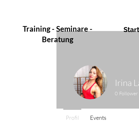
Training - Seminare -
Star
Beratung
Irina 
0
Follower
Profil
Events