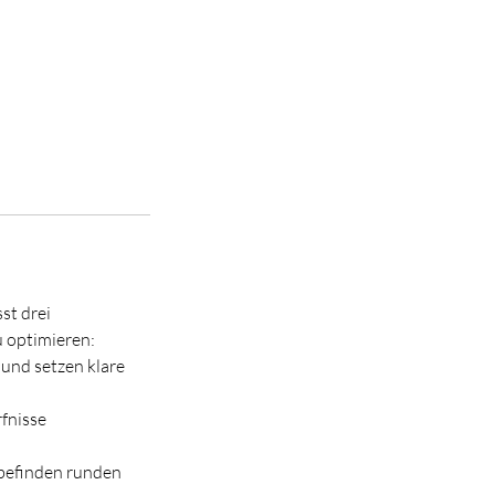
st drei
u optimieren:
und setzen klare
rfnisse
lbefinden runden