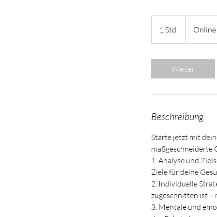
1 Std.
1
Online
S
t
d
Weiter
Beschreibung
Starte jetzt mit de
maßgeschneiderte Co
1. Analyse und Ziel
Ziele für deine Ges
2. Individuelle Str
zugeschnitten ist –
3. Mentale und emo