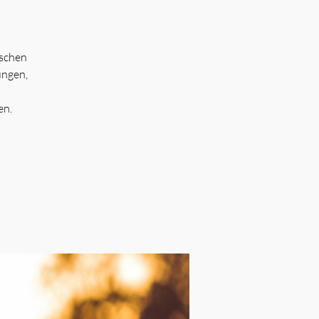
ischen
ungen,
en.