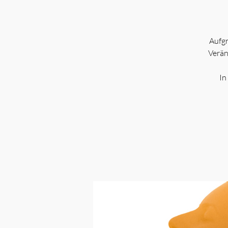
Aufgr
Verän
In